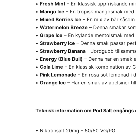
•
Fresh Mint
– En klassisk uppfriskande mi
•
Mango Ice
– En tropisk mangosmak med k
•
Mixed Berries Ice
– En mix av bär såsom 
•
Watermelon Breeze
– Denna smakar som 
•
Grape Ice
– En kylande mentolsmak med f
•
Strawberry Ice
– Denna smak passar perf
•
Strawberry Banana
– Jordgubb tillsamm
•
Energy (Blue Bull)
– Denna har en smak a
•
Cola Lime
– En klassisk kombination av C
•
Pink Lemonade
– En rosa söt lemonad i 
•
Orange Ice
– Har en smak av apelsiner t
Teknisk information om Pod Salt engångs 
• Nikotinsalt 20mg – 50/50 VG/PG