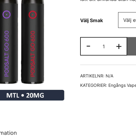
Välj Smak
Pod
-
+
Salt
Go
Engångs
Vape
ARTIKELNR:
N/A
mängd
KATEGORIER:
Engångs Vapes
rmation