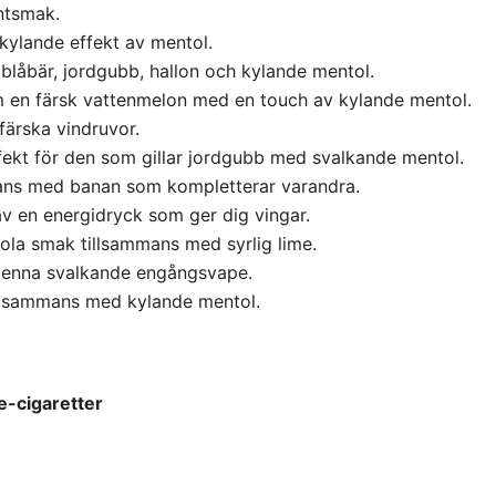
ntsmak.
ylande effekt av mentol.
blåbär, jordgubb, hallon och kylande mentol.
en färsk vattenmelon med en touch av kylande mentol.
ärska vindruvor.
ekt för den som gillar jordgubb med svalkande mentol.
ans med banan som kompletterar varandra.
v en energidryck som ger dig vingar.
ola smak tillsammans med syrlig lime.
denna svalkande engångsvape.
illsammans med kylande mentol.
e-cigaretter