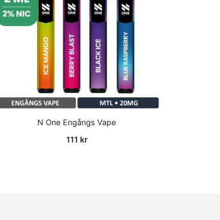
N One Engångs Vape
111
kr