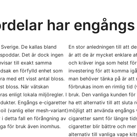
ördelar har engång
 Sverige. De kallas bland
En stor anledningen till att d
gspoddar. Det är dock ingen
är att de är mycket enklare a
visar till exakt samma
och kräver inga som helst för
udsak en förfylld enhet som
investering för att komma ig
ra med ett visst antal bloss.
man behöver tänka på är att 
 st bloss. När vätskan
förbrukas inom en rimlig tid 
as enligt lokala miljöregler. I
bruk. Den vanliga kunden för 
odukter. Engångs e-cigaretter
ha ett alternativ till att sluta 
oil (vanlig eller mesh-variant)
möjligt att använda engångs v
r i detta fall en förångning av
cigaretter samt för längre ti
iga för bruk även inomhus.
cigaretter blir bättre och mer 
alternativ till vanliga vape kit