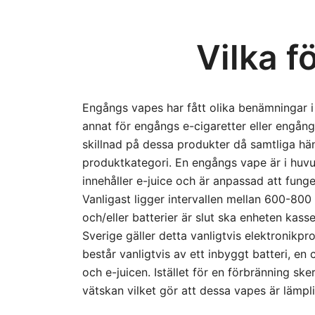
Vilka f
Engångs vapes har fått olika benämningar i
annat för engångs e-cigaretter eller engån
skillnad på dessa produkter då samtliga hän
produktkategori. En engångs vape är i huv
innehåller e-juice och är anpassad att funge
Vanligast ligger intervallen mellan 600-800
och/eller batterier är slut ska enheten kasser
Sverige gäller detta vanligtvis elektronikpr
består vanligtvis av ett inbyggt batteri, en c
och e-juicen. Istället för en förbränning ske
vätskan vilket gör att dessa vapes är lämpl