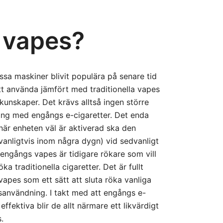
s vapes?
essa maskiner blivit populära på senare tid
tt använda jämfört med traditionella vapes
kunskaper. Det krävs alltså ingen större
ång med engångs e-cigaretter. Det enda
när enheten väl är aktiverad ska den
(vanligtvis inom några dygn) vid sedvanligt
engångs vapes är tidigare rökare som vill
röka traditionella cigaretter. Det är fullt
apes som ett sätt att sluta röka vanliga
dsanvändning. I takt med att engångs e-
effektiva blir de allt närmare ett likvärdigt
s.