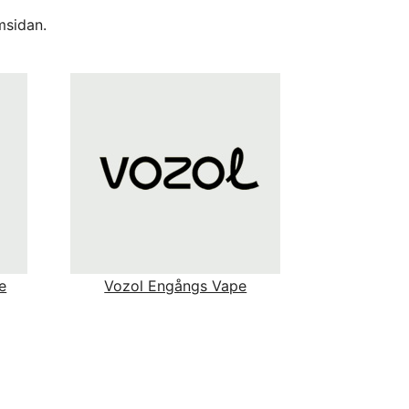
msidan.
e
Vozol Engångs Vape