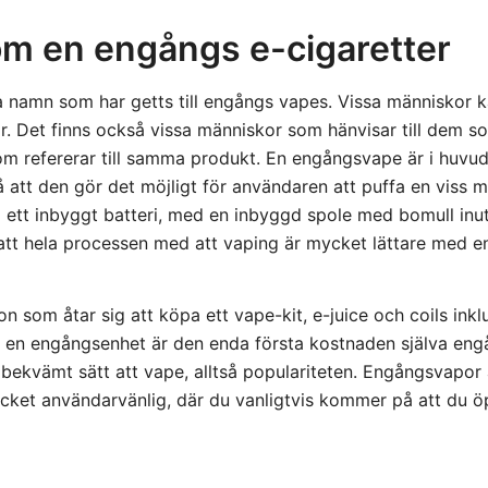
 om en engångs e-cigaretter
a namn som har getts till engångs vapes. Vissa människor k
 Det finns också vissa människor som hänvisar till dem so
 som refererar till samma produkt. En engångsvape är i huvud
å att den gör det möjligt för användaren att puffa en viss 
ett inbyggt batteri, med en inbyggd spole med bomull inut
att hela processen med att vaping är mycket lättare med 
n som åtar sig att köpa ett vape-kit, e-juice och coils inkl
 en engångsenhet är den enda första kostnaden själva engå
t bekvämt sätt att vape, alltså populariteten. Engångsvapor ä
ycket användarvänlig, där du vanligtvis kommer på att du ö